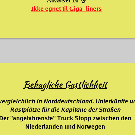
Afkørsel 16
👌
Ikke egnet til Giga-liners
Behagliche Gastlichkeit
ergleichlich in Norddeutschland. Unterkünfte u
Rastplätze
für die Kapitäne der Straßen
Der "angefahrenste" Truck Stopp zwischen den
Niederlanden und Norwegen