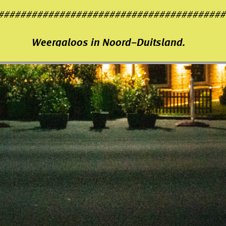
#########################################
Weergaloos
 in Noord-Duitsland.
Accommodatie 
en 
Rustplaatsen 
voor de kapiteins van de wegen 
 De “drukste” vrachtwagenstopplaats 
tussen 
Nederland en Noorwegen 
#########################################
Matchløs
i Nordtyskland. 
Indkvartering og
Rastepladser for kaptajnerne på vejene
 Det "travleste" lastbilstoppested 
mellem Holland og Norge