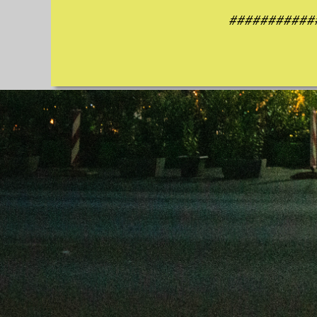
###########
###########