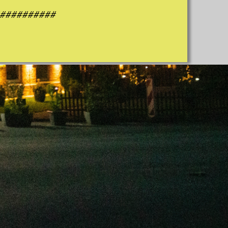
##########
###########